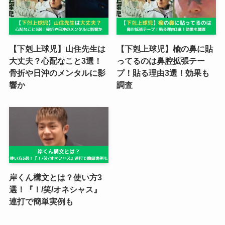
【下剋上球児】山住先生は
【下剋上球児】楡の鼻に貼
大丈夫？心配なこと3選！
ってるのは鼻腔拡張テー
骨折や日沖のメンタルに影
プ！貼る理由3選！効果も
響か
調査
岸くん構文とは？使い方3
選！『！/笑/オネシャス』
連打で簡単実例も