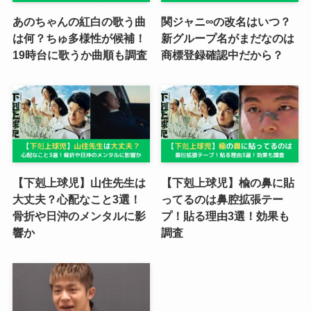
あのちゃんの紅白の歌う曲
関ジャニ∞の改名はいつ？
は何？ちゅ多様性が候補！
新グループ名がまだなのは
19時台に歌うか曲順も調査
商標登録確認中だから？
【下剋上球児】山住先生は
【下剋上球児】楡の鼻に貼
大丈夫？心配なこと3選！
ってるのは鼻腔拡張テー
骨折や日沖のメンタルに影
プ！貼る理由3選！効果も
響か
調査