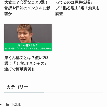
大丈夫？心配なこと3選！
ってるのは鼻腔拡張テー
骨折や日沖のメンタルに影
プ！貼る理由3選！効果も
響か
調査
岸くん構文とは？使い方3
選！『！/笑/オネシャス』
連打で簡単実例も
カテゴリー
TOBE