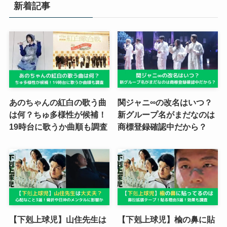
新着記事
あのちゃんの紅白の歌う曲
関ジャニ∞の改名はいつ？
は何？ちゅ多様性が候補！
新グループ名がまだなのは
19時台に歌うか曲順も調査
商標登録確認中だから？
【下剋上球児】山住先生は
【下剋上球児】楡の鼻に貼