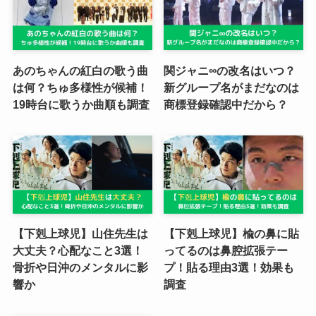
あのちゃんの紅白の歌う曲
関ジャニ∞の改名はいつ？
は何？ちゅ多様性が候補！
新グループ名がまだなのは
19時台に歌うか曲順も調査
商標登録確認中だから？
【下剋上球児】山住先生は
【下剋上球児】楡の鼻に貼
大丈夫？心配なこと3選！
ってるのは鼻腔拡張テー
骨折や日沖のメンタルに影
プ！貼る理由3選！効果も
響か
調査