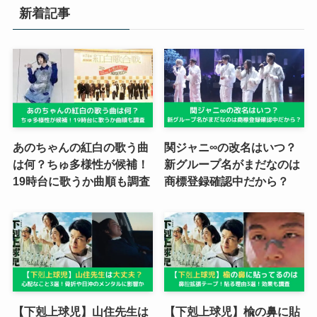
新着記事
あのちゃんの紅白の歌う曲
関ジャニ∞の改名はいつ？
は何？ちゅ多様性が候補！
新グループ名がまだなのは
19時台に歌うか曲順も調査
商標登録確認中だから？
【下剋上球児】山住先生は
【下剋上球児】楡の鼻に貼