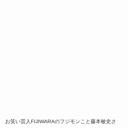
お笑い芸人FIJIWARAのフジモンこと藤本敏史さ