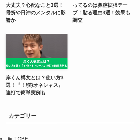
大丈夫？心配なこと3選！
ってるのは鼻腔拡張テー
骨折や日沖のメンタルに影
プ！貼る理由3選！効果も
響か
調査
岸くん構文とは？使い方3
選！『！/笑/オネシャス』
連打で簡単実例も
カテゴリー
TOBE