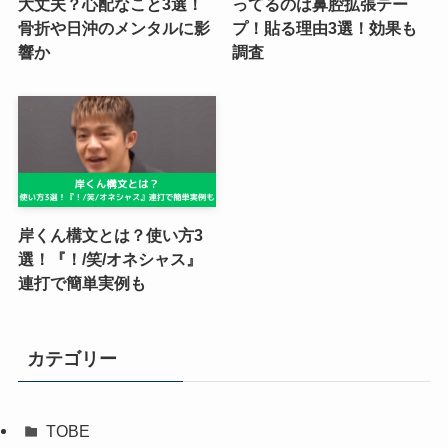
大丈夫？心配なこと3選！
ってるのは鼻腔拡張テー
骨折や日沖のメンタルに影
プ！貼る理由3選！効果も
響か
調査
岸くん構文とは？使い方3
選！『！/笑/オネシャス』
連打で簡単実例も
カテゴリー
TOBE