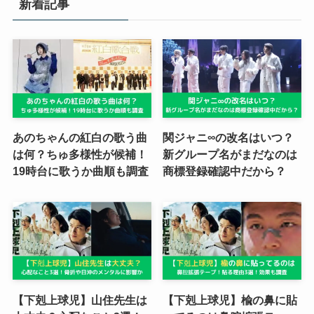
新着記事
あのちゃんの紅白の歌う曲
関ジャニ∞の改名はいつ？
は何？ちゅ多様性が候補！
新グループ名がまだなのは
19時台に歌うか曲順も調査
商標登録確認中だから？
【下剋上球児】山住先生は
【下剋上球児】楡の鼻に貼