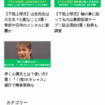
【下剋上球児】山住先生は
【下剋上球児】楡の鼻に貼
大丈夫？心配なこと3選！
ってるのは鼻腔拡張テー
骨折や日沖のメンタルに影
プ！貼る理由3選！効果も
響か
調査
岸くん構文とは？使い方3
選！『！/笑/オネシャス』
連打で簡単実例も
カテゴリー