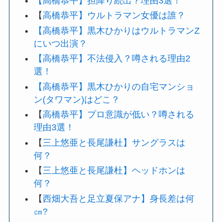
【高橋恭平】担降り続出？理由3選！
【
高橋恭平】ウルトラマン女優は誰？
【高橋恭平】黒木ひかりはウルトラマンZ
にいつ出演？
【高橋恭平】不法侵入？噂される理由2
選！
【高橋恭平】黒木ひかりの自宅マンショ
ン(タワマン)はどこ？
【
高橋恭平】プロ意識が低い？噂される
理由3選！
【
三上悠亜と長尾謙杜】サングラスは
何？
【
三上悠亜と長尾謙杜】ヘッドホンは
何？
【
西畑大吾と足立夏保アナ】身長差は何
㎝?