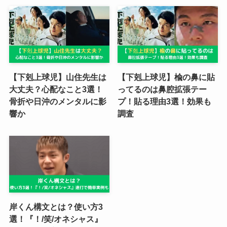
【下剋上球児】山住先生は
【下剋上球児】楡の鼻に貼
大丈夫？心配なこと3選！
ってるのは鼻腔拡張テー
骨折や日沖のメンタルに影
プ！貼る理由3選！効果も
響か
調査
岸くん構文とは？使い方3
選！『！/笑/オネシャス』