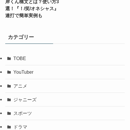
岸くん構文とは？使い方3
選！『！/笑/オネシャス』
連打で簡単実例も
カテゴリー
TOBE
YouTuber
アニメ
ジャニーズ
スポーツ
ドラマ