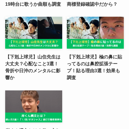
19時台に歌うか曲順も調査
商標登録確認中だから？
【下剋上球児】山住先生は
【下剋上球児】楡の鼻に貼
大丈夫？心配なこと3選！
ってるのは鼻腔拡張テー
骨折や日沖のメンタルに影
プ！貼る理由3選！効果も
響か
調査