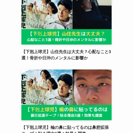
【下剋上球児】山住先生は大丈夫？心配なこと3
選！骨折や日沖のメンタルに影響か
【下剋上球児】楡の鼻に貼ってるのは鼻腔拡張