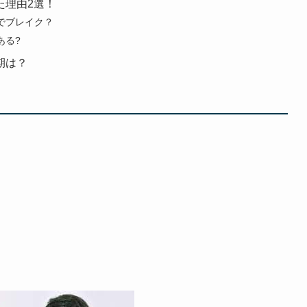
た理由2選！
でブレイク？
ある?
期は？