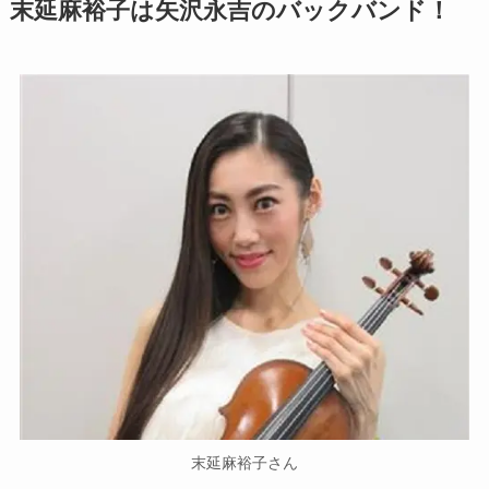
末延麻裕子は矢沢永吉のバックバンド！
末延麻裕子さん