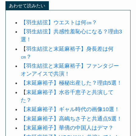
あわせて読みたい
【羽生結弦】ウエストは何㎝？
【羽生結弦】共感性羞恥心になる？理由3
選！
【
羽生結弦と末延麻裕子】身長差は何
㎝？
【羽生結弦と末延麻裕子】ファンタジー
オンアイスで共演！
【末延麻裕子】極秘出産した？理由5選！
【
末延麻裕子】水谷千恵子と共演して
た？
【末延麻裕子】ギャル時代の画像10選！
【末延麻裕子】高嶋ちさ子と共通点5選！
【末延麻裕子】華僑の中国人はデマ？