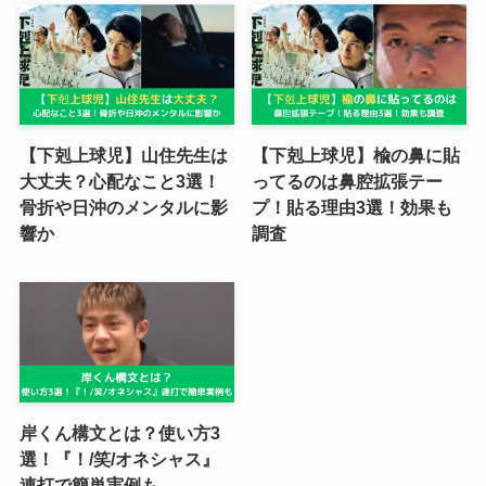
【下剋上球児】山住先生は
【下剋上球児】楡の鼻に貼
大丈夫？心配なこと3選！
ってるのは鼻腔拡張テー
骨折や日沖のメンタルに影
プ！貼る理由3選！効果も
響か
調査
岸くん構文とは？使い方3
選！『！/笑/オネシャス』
連打で簡単実例も