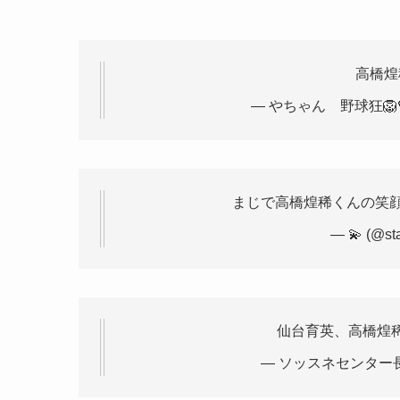
高橋煌
— やちゃん 野球狂🦁💙/
まじで高橋煌稀くんの笑
— 💫 (@st
仙台育英、高橋煌
— ソッスネセンター長 (