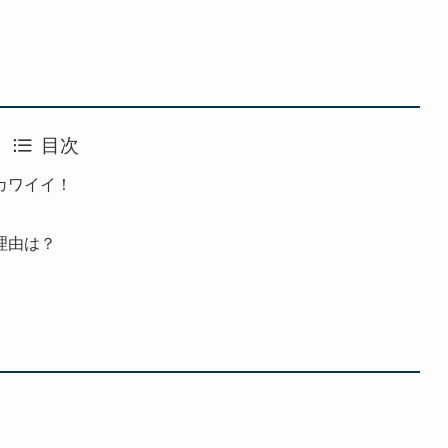
目次
カワイイ！
理由は？