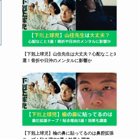
【下剋上球児】山住先生は大丈夫？心配なこと3
選！骨折や日沖のメンタルに影響か
【下剋上球児】楡の鼻に貼ってるのは鼻腔拡張