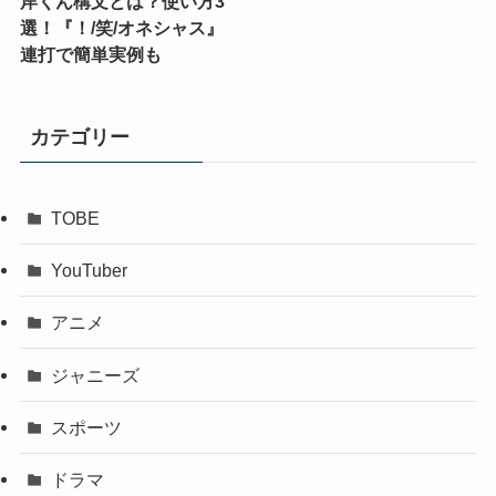
岸くん構文とは？使い方3
選！『！/笑/オネシャス』
連打で簡単実例も
カテゴリー
TOBE
YouTuber
アニメ
ジャニーズ
スポーツ
ドラマ