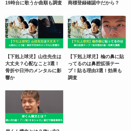
19時台に歌うか曲順も調査
商標登録確認中だから？
【下剋上球児】山住先生は
【下剋上球児】楡の鼻に貼
大丈夫？心配なこと3選！
ってるのは鼻腔拡張テー
骨折や日沖のメンタルに影
プ！貼る理由3選！効果も
響か
調査