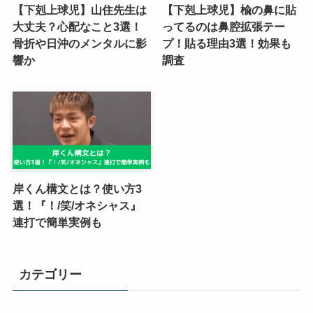
【下剋上球児】山住先生は
【下剋上球児】楡の鼻に貼
大丈夫？心配なこと3選！
ってるのは鼻腔拡張テー
骨折や日沖のメンタルに影
プ！貼る理由3選！効果も
響か
調査
岸くん構文とは？使い方3
選！『！/笑/オネシャス』
連打で簡単実例も
カテゴリー