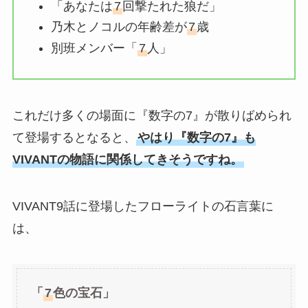
「あなたは
7
回撃たれた狼だ」
乃木とノコルの年齢差が
7
歳
別班メンバー「
7
人」
これだけ多くの場面に『数字の7』が散りばめられ
て登場するとなると、
やはり『数字の7』も
VIVANTの物語に関係してきそうですね。
VIVANT9話に登場したフローライトの石言葉に
は、
「
7
色の宝石」