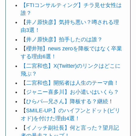
【FTIコンサルティング】チラ見せ女性は
誰？
【
井ノ原快彦】気持ち悪い？噂される理
由3選！
【
井ノ原快彦】拍手したのは誰？
【
櫻井翔】news zeroを降板ではなく卒業
する理由6選！
【二宮和也】X(Twitter)のリンクはどこに
飛ぶ？
【
二宮和也】開拓者は人生のテーマ曲！
【
ジャニー喜多川】お小遣いはいくら？
【
ひらパ―兄さん】降板する？継続
！
【
SMILE-UP.】のハイフンとドット(ピリ
オド)を付けた理由4選！
【
イノッチ副社長】何と言った？望月記
者の暴走ストップ！