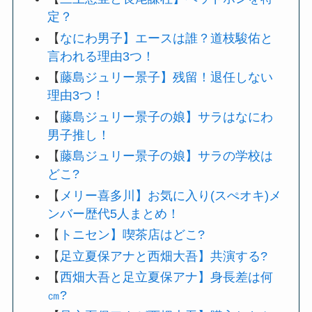
定？
【
なにわ男子】エースは誰？道枝駿佑と
言われる理由3つ！
【
藤島ジュリー景子】残留！退任しない
理由3つ！
【
藤島ジュリー景子の娘】サラはなにわ
男子推し！
【
藤島ジュリー景子の娘】サラの学校は
どこ?
【
メリー喜多川】お気に入り(スぺオキ)メ
ンバー歴代5人まとめ！
【
トニセン】喫茶店はどこ?
【
足立夏保アナと西畑大吾】共演する?
【
西畑大吾と足立夏保アナ】身長差は何
㎝?