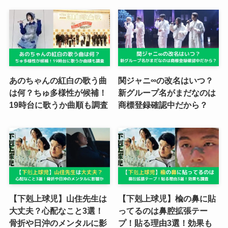
あのちゃんの紅白の歌う曲
関ジャニ∞の改名はいつ？
は何？ちゅ多様性が候補！
新グループ名がまだなのは
19時台に歌うか曲順も調査
商標登録確認中だから？
【下剋上球児】山住先生は
【下剋上球児】楡の鼻に貼
大丈夫？心配なこと3選！
ってるのは鼻腔拡張テー
骨折や日沖のメンタルに影
プ！貼る理由3選！効果も