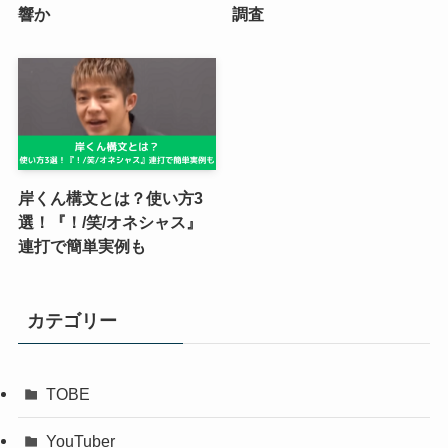
響か
調査
岸くん構文とは？使い方3
選！『！/笑/オネシャス』
連打で簡単実例も
カテゴリー
TOBE
YouTuber