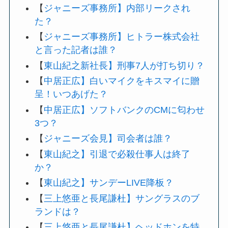
【
ジャニーズ事務所】内部リークされ
た？
【
ジャニーズ事務所】ヒトラー株式会社
と言った記者は誰？
【
東山紀之新社長】刑事7人が打ち切り？
【
中居正広】白いマイクをキスマイに贈
呈！いつあげた？
【
中居正広】ソフトバンクのCMに匂わせ
3つ？
【
ジャニーズ会見】司会者は誰？
【
東山紀之】引退で必殺仕事人は終了
か？
【
東山紀之】サンデーLIVE降板？
【
三上悠亜と長尾謙杜】サングラスのブ
ランドは？
【
三上悠亜と長尾謙杜】ヘッドホンを特