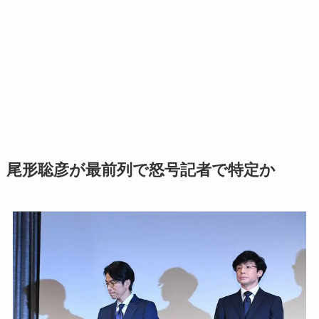
尾形聡彦が最前列で怒号記者で特定か